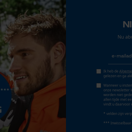
Opgeslagen winkelwagen
Fabrikanttechnologie
Persoonlijke begroeting
N
SEETEX®
Geo-IP en gebruikersdetectie
YouTube-video's
Nu ab
Schuine snede
Google Maps
Nee
Marketing Cookies
Gereedschapsloze kettingwissel
Ik heb de
Algeme
gelezen en ga ak
Nee
Wanneer u instem
onze newsletter 
worden niet gede
Google Global Site Tag
allen tijde met e
vindt u daarvoor 
Microsoft Advertising Universal Event
Tracking
Accu/batterij inbegrepen
* velden zijn verp
Survicate
Oplaadbare batterij/batterijen niet inbegrepen in
*** Inwisselbaar
de levering