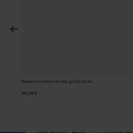
Unikleur
Draagcomfort
Comfortabel
Waterkolom
10000 mm
Seeland outdoor broek grizzly bruin
101,58 €
Technische specificaties
Automatische kettingsmering
Nee