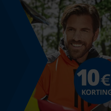
Versnipperfunctie
Nee
Fasewisselaar
Nee
Gereedschapsloze kettingspanning
Nee
Energie & vermogen
Accucapaciteitsaanduiding
Nee