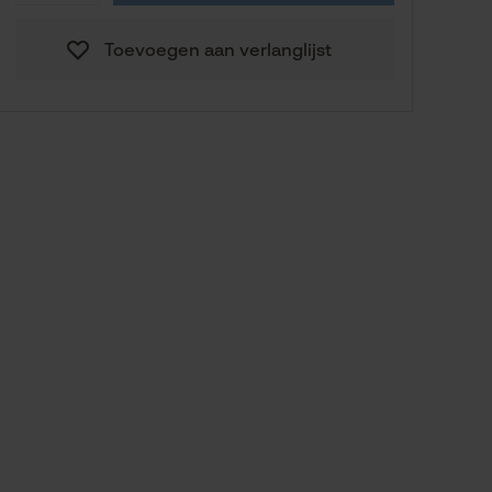
172,75 €
54
Toevoegen aan verlanglijst
172,75 €
56
Naar de maathulp