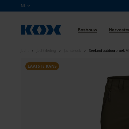
NL
Bosbouw
Harveste
Jacht
Jachtkleding
Jachtbroek
Seeland outdoorbroek 
LAATSTE KANS