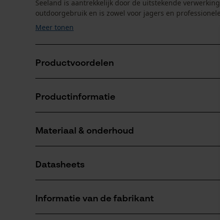
Seeland is aantrekkelijk door de uitstekende verwerking
outdoorgebruik en is zowel voor jagers en professionele 
Meer tonen
Productvoordelen
Robuustheid: Verstevigde partijen en het innovati
Productinformatie
belastingen en wind en regen.
Uitstekend draagcomfort: Een elastische tailleband
terwijl de voorgevormde knieën en het lichte mater
Materiaal & onderhoud
Productdetails
Veelzijdige gebruiksmogelijkheden: Als werkkleding in
outdoorbroek Membran is ideaal voor alle activiteiten
Activiteitstype
Datasheets
vissen, werken, wandelen, kamperen, jagen
Materiaal
Productveiligheidsblad (PDF)
Materiaaltype
Informatie van de fabrikant
Nylon-elastaan
Aantal delen
1 st.