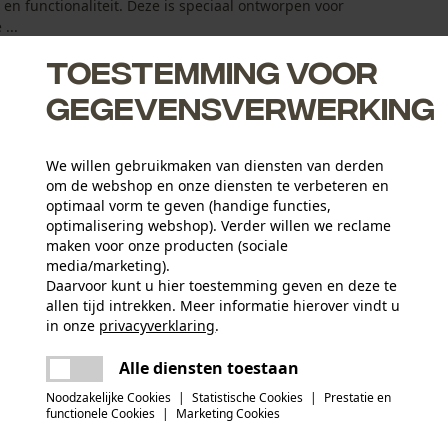
 en functionaliteit. Deze is speciaal ontworpen voor
...
Toestemming voor
gegevensverwerking
We willen gebruikmaken van diensten van derden
eve SEETEX®-membraan bieden optimale bescherming bij hoge
om de webshop en onze diensten te verbeteren en
optimaal vorm te geven (handige functies,
optimalisering webshop). Verder willen we reclame
 en vele verstelmogelijkheden zorgen voor optimale pasvorm,
maken voor onze producten (sociale
iaal voor voldoende bewegingsvrijheid zorgen.
media/marketing).
 bos of tuin of als robuuste vrijetijdsbroek - de robuuste
Daarvoor kunt u hier toestemming geven en deze te
allen tijd intrekken. Meer informatie hierover vindt u
 in de buitenlucht.
Leeftijdsgroep
in onze
privacyverklaring
.
volwassen
delen
Er is een fout opgetreden. Gelieve het
Alle diensten toestaan
opnieuw te proberen.
mail
Hoofdmateriaal
Noodzakelijke Cookies
|
Statistische Cookies
|
Prestatie en
mix van synthetische materialen
Aantal ventilatieopeningen
functionele Cookies
|
Marketing Cookies
2 st.