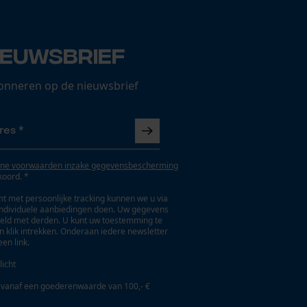
ieuwsbrief
onneren op de nieuwsbrief
ne voorwaarden inzake gegevensbescherming
koord. *
t met persoonlijke tracking kunnen we u via
individuele aanbiedingen doen. Uw gegevens
eld met derden. U kunt uw toestemming te
en klik intrekken. Onderaan iedere newsletter
een link.
licht
 vanaf een goederenwaarde van 100,- €