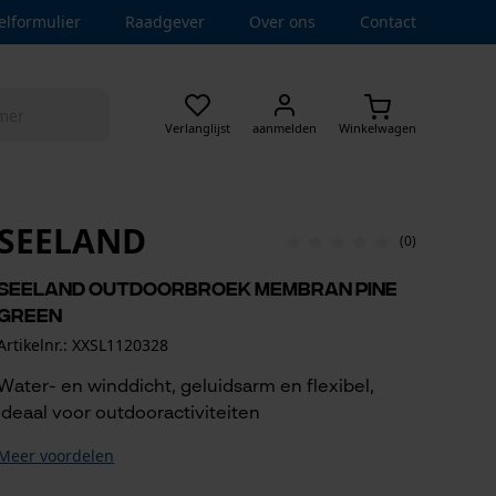
elformulier
Raadgever
Over ons
Contact
Verlanglijst
aanmelden
Winkelwagen
SEELAND
(0)
Seeland outdoorbroek Membran Pine
Green
Artikelnr.: XXSL1120328
Water- en winddicht, geluidsarm en flexibel,
ideaal voor outdooractiviteiten
Meer voordelen