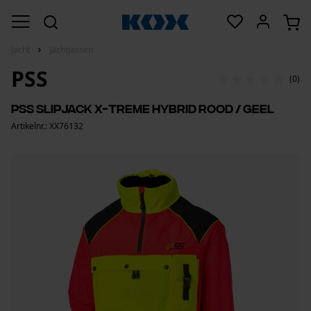
Jacht
Jachtjassen
PSS
(0)
PSS slipjack X-treme Hybrid rood / geel
Artikelnr.: XX76132