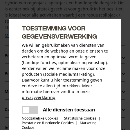
Hybrid een regenjack, speurjack en hondengeleidersjack. Het
is echter ook bij uitstek geschikt voor gebruik in het bos. Het
is ideaal voor alle activiteiten waarbij een robuust slipjack /
speurjack met een grote borstzak nodig is en een GPS of
Toestemming voor
radio wordt gebruikt. Het is gemaakt van ...
gegevensverwerking
Meer tonen
We willen gebruikmaken van diensten van
derden om de webshop en onze diensten te
Productvoordelen
verbeteren en optimaal vorm te geven
(handige functies, optimalisering webshop).
Verder willen we reclame maken voor onze
Speurjack met extreme bewegingsvrijheid door
producten (sociale media/marketing).
Productinformatie
rugplooien
Daarvoor kunt u hier toestemming geven
Universele toepasbaarheid
en deze te allen tijd intrekken. Meer
informatie hierover vindt u in onze
Verstelbare zoomwijdte in de rechter binnenzak
Materiaal & onderhoud
Productdetails
privacyverklaring
.
delen
Mouwtype
Alle diensten toestaan
Er is een fout opgetreden. Gelieve
Datasheets
Materiaal
Lange mouwen
delen
het opnieuw te proberen.
Noodzakelijke Cookies
|
Statistische Cookies
|
Productveiligheidsblad (PDF)
Prestatie en functionele Cookies
|
Marketing
mail
Materiaaltype
Cookies
Informatie van de fabrikant