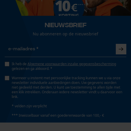
Halsuitsnede
Loop54 Personalization
Staande kraag
Gepersonaliseerde homepage
Nieuwsbrief
Opgeslagen winkelwagen
Branche
Nu abonneren op de nieuwsbrief
Bosbouw, Steden en gemeenten, Outdoor, Landbouw
Persoonlijke begroeting
Geo-IP en gebruikersdetectie
YouTube-video's
Geslacht
Uniseks
Google Maps
Ik heb de
Algemene voorwaarden inzake gegevensbescherming
gelezen en ga akkoord. *
Wanneer u instemt met persoonlijke tracking kunnen we u via onze
newsletter individuele aanbiedingen doen. Uw gegevens worden
Seizoen
Marketing Cookies
niet gedeeld met derden. U kunt uw toestemming te allen tijde met
Product geschikt voor het hele jaar
een klik intrekken. Onderaan iedere newsletter vindt u daarvoor een
link.
* velden zijn verplicht
Optiek/patroon
*** Inwisselbaar vanaf een goederenwaarde van 100,- €
Google Global Site Tag
Tricolour
Microsoft Advertising Universal
Event Tracking