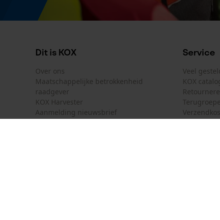
Aanleiding
Outdoorwear
Dit is KOX
Service
Gebruik & gebruiksaanwijzing
Over ons
Veel geste
Maatschappelijke betrokkenheid
KOX catalo
Gebruiksaanwijzing
raadgever
Retourner
Ideaal voor de actieve jacht.
KOX Harvester
Terugroepe
Aanmelding nieuwsbrief
Verzendkos
Model & collectie
KOX internationaal
Contact
Modelnaam
Deutschland
France
Contactfor
Power
Österreich
Schweiz
Bestelform
Suisse
Belgique
Nieuwsbrie
België
Contract 