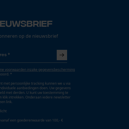
ieuwsbrief
onneren op de nieuwsbrief
ne voorwaarden inzake gegevensbescherming
koord. *
t met persoonlijke tracking kunnen we u via
individuele aanbiedingen doen. Uw gegevens
eld met derden. U kunt uw toestemming te
en klik intrekken. Onderaan iedere newsletter
een link.
licht
 vanaf een goederenwaarde van 100,- €