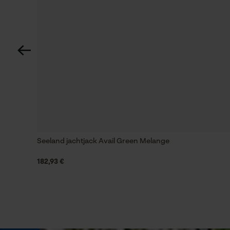
Unikleur
Weersomstandigheden
Rustig weer
Technische specificaties
Automatische kettingsmering
Nee
Seeland jachtjack Avail Green Melange
182,93 €
Versnipperfunctie
Nee
Schuine snede