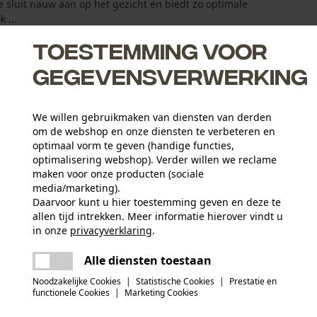
 sluit nauw aan op het gezicht en biedt zo optimale
 ...
Toestemming voor
gegevensverwerking
We willen gebruikmaken van diensten van derden
om de webshop en onze diensten te verbeteren en
 vrije tijd
optimaal vorm te geven (handige functies,
optimalisering webshop). Verder willen we reclame
maken voor onze producten (sociale
media/marketing).
Daarvoor kunt u hier toestemming geven en deze te
allen tijd intrekken. Meer informatie hierover vindt u
Activiteitstype
in onze
privacyverklaring
.
vissen, werken, wandelen, kamperen, jagen
delen
Er is een fout opgetreden. Gelieve het
Alle diensten toestaan
opnieuw te proberen.
mail
Hoofdmateriaal
Noodzakelijke Cookies
|
Statistische Cookies
|
Prestatie en
kunststof
Aantal delen
functionele Cookies
|
Marketing Cookies
1 st.