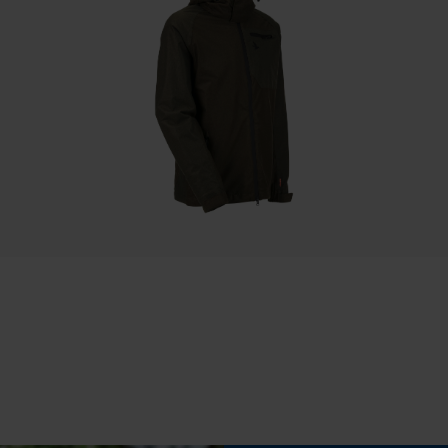
Jaszakken, Ritszakken, Vakken opzij, Zakken voor
Statistische Cookies
Econda Analytics
Mouseflow Web Analytics Tool
Eigenschap
Fact-Finder Tracking
zacht, veelzijdig, elastisch, ontziend, laag
geluidsniveau, rekbaar
Prestatie en functionele Cookies
Fasewisselaar
Nee
Loop54 Personalization
Gereedschapsloze kettingspanning
Gepersonaliseerde homepage