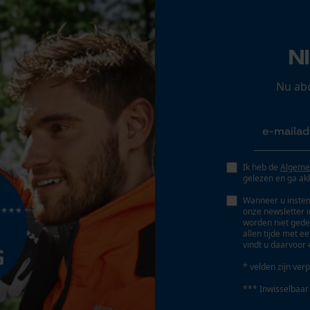
Nee
Opgeslagen winkelwagen
Persoonlijke begroeting
N
Geo-IP en gebruikersdetectie
YouTube-video's
Nu ab
Google Maps
Accu/batterij inbegrepen
Marketing Cookies
Oplaadbare batterij/batterijen niet inbegrepen in
Ik heb de
Algeme
gelezen en ga ak
de levering
Wanneer u instem
onze newsletter 
worden niet gede
Google Global Site Tag
allen tijde met e
vindt u daarvoor 
Microsoft Advertising Universal Event
Tracking
* velden zijn verp
Survicate
*** Inwisselbaar