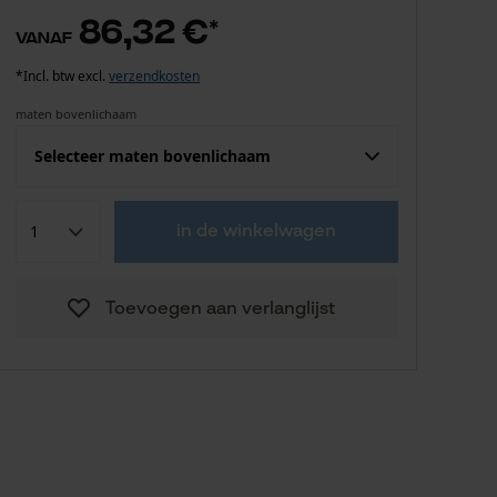
86,32 €
*
vanaf
*Incl. btw excl.
verzendkosten
maten bovenlichaam
Selecteer maten bovenlichaam
Confektie (EU)
Fabrikantsmaat
in de winkelwagen
86,32 €
3XL (64-66)
Toevoegen aan verlanglijst
86,32 €
M (48-50)
86,32 €
L (52-54)
86,32 €
XL (56-58)
86,32 €
XXL (60-62)