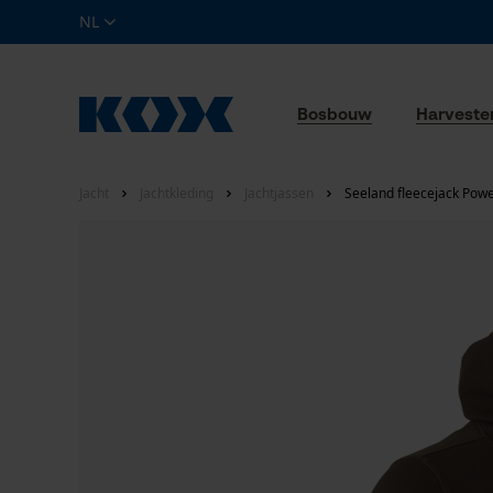
NL
Bosbouw
Harveste
Jacht
Jachtkleding
Jachtjassen
Seeland fleecejack Pow