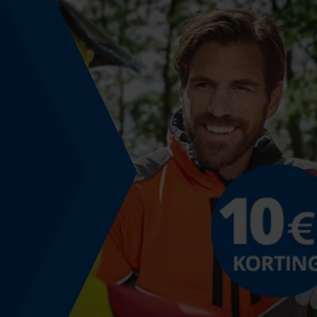
Nee
Gereedschapsloze kettingwissel
Nee
Energie & vermogen
Accucapaciteitsaanduiding
Nee
Powerbankfunctie
Nee
Toepassingsdoel