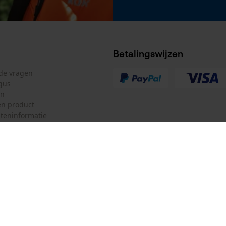
Betalingswijzen
lde vragen
gus
en
n product
teninformatie
mulier
Oregon Tool GmbH
ulier
KOX – Partners voor de Bosbouw 
f
Adres hoofdkantoor:
Lise-Meitner-Str. 4
herroepen
70736 Fellbach
Duitsland