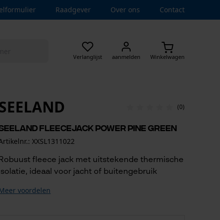
elformulier
Raadgever
Over ons
Contact
Verlanglijst
aanmelden
Winkelwagen
SEELAND
(0)
Seeland fleecejack Power Pine Green
Artikelnr.: XXSL1311022
Robuust fleece jack met uitstekende thermische
isolatie, ideaal voor jacht of buitengebruik
Meer voordelen