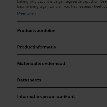
belangrijk pluspunt is de geïntegreerde capuchon. Deze
bescherming tegen wind en kou. Het fleecejack heeft ook
Meer tonen
Productvoordelen
Bijna geruisloze beweging mogelijk
Productinformatie
Fleecejack ideaal voor de jacht, outdooractiviteiten en
Nauwsluitende capuchon met elastische zoom
Materiaal & onderhoud
Productdetails
Mouwtype
Datasheets
Lange mouwen
Materiaal
Productveiligheidsblad (PDF)
Materiaaltype
Informatie van de fabrikant
Fleece
Leeftijdsgroep
volwassen