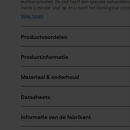
outdooractiviteit. De stof heeft een speciale behandeli
merkt u minder snel op en u hoeft het kledingstuk minde
Meer tonen
Productvoordelen
Actieve pasvorm
Productinformatie
Sneldrogend
Ademend
Materiaal & onderhoud
Productdetails
Mouwtype
Datasheets
Korte mouwen
Materiaal
Productveiligheidsblad (PDF)
Hoofdmateriaal
Informatie van de fabrikant
mix van synthetische materialen
Leeftijdsgroep
volwassen