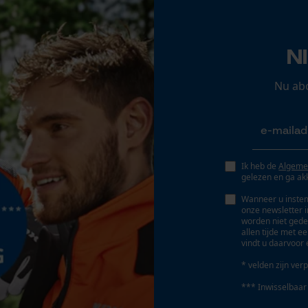
Opgeslagen winkelwagen
Persoonlijke begroeting
N
Geo-IP en gebruikersdetectie
YouTube-video's
Nu ab
Google Maps
Marketing Cookies
Ik heb de
Algeme
gelezen en ga ak
Wanneer u instem
onze newsletter 
worden niet gede
Google Global Site Tag
allen tijde met e
vindt u daarvoor 
Microsoft Advertising Universal Event
Tracking
* velden zijn verp
Survicate
*** Inwisselbaar