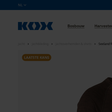
NL
Bosbouw
Harveste
Jacht
Jachtkleding
Jachtoverhemden & shirts
Seeland f
LAATSTE KANS