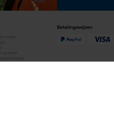
Betalingswijzen
lde vragen
gus
en
n product
teninformatie
mulier
Oregon Tool GmbH
ulier
KOX – Partners voor de Bosbouw 
f
Adres hoofdkantoor:
Lise-Meitner-Str. 4
herroepen
70736 Fellbach
Duitsland