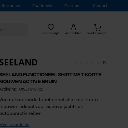
elformulier
Raadgever
Over ons
Contact
Verlanglijst
aanmelden
Winkelwagen
SEELAND
(0)
Seeland functioneel shirt met korte
mouwen Active bruin
Artikelnr.: XXSL1610105
Vochtafvoerende functioneel shirt met korte
mouwen, ideaal voor actieve jacht- en
outdooractiviteiten
Meer voordelen