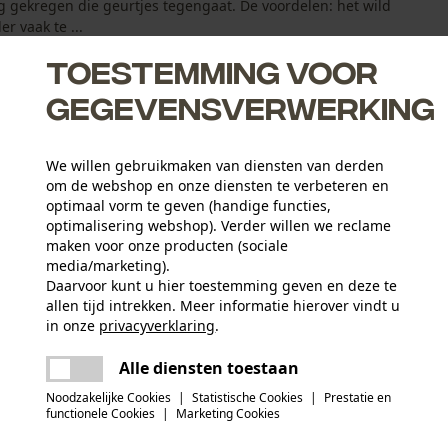
ng gekregen die geurtjes tegengaat. De voordelen: het wild
r vaak te ...
Toestemming voor
gegevensverwerking
We willen gebruikmaken van diensten van derden
om de webshop en onze diensten te verbeteren en
optimaal vorm te geven (handige functies,
optimalisering webshop). Verder willen we reclame
maken voor onze producten (sociale
media/marketing).
Daarvoor kunt u hier toestemming geven en deze te
allen tijd intrekken. Meer informatie hierover vindt u
Activiteitstype
in onze
privacyverklaring
.
vissen, werken, wandelen, kamperen, jagen
delen
Er is een fout opgetreden. Gelieve het
Alle diensten toestaan
opnieuw te proberen.
mail
Materiaal aanwijzing
Noodzakelijke Cookies
|
Statistische Cookies
|
Prestatie en
Geurremmende behandeling
Aantal delen
functionele Cookies
|
Marketing Cookies
1 st.