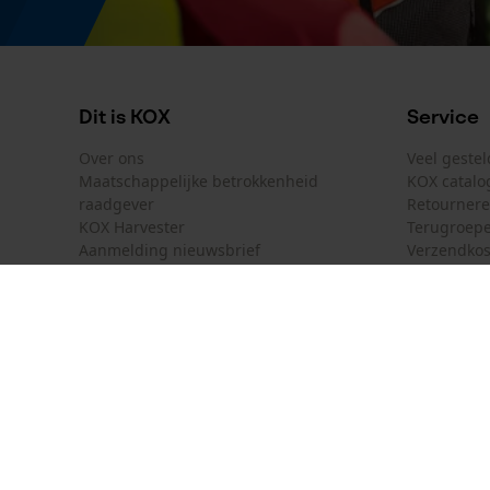
Dit is KOX
Service
Over ons
Veel geste
Maatschappelijke betrokkenheid
KOX catalo
raadgever
Retourner
KOX Harvester
Terugroepe
Aanmelding nieuwsbrief
Verzendkos
KOX internationaal
Contact
Deutschland
France
Contactfor
Österreich
Schweiz
Bestelform
Suisse
Belgique
Nieuwsbrie
België
Contract 