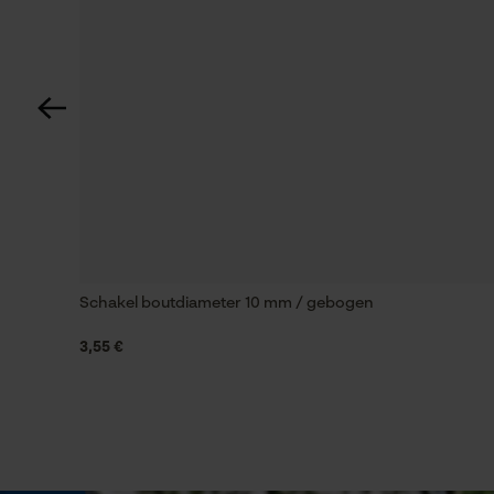
Versnipperfunctie
Nee
Schuine snede
Nee
Gereedschapsloze kettingwissel
Nee
Schakel boutdiameter 10 mm / gebogen
3,55 €
Energie & vermogen
Accucapaciteitsaanduiding
Nee