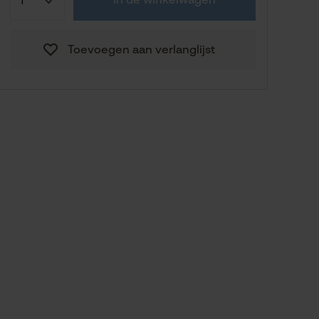
in de winkelwagen
45,65 €
XL (56-58)
Toevoegen aan verlanglijst
45,65 €
XXL (60-62)
Naar de maathulp