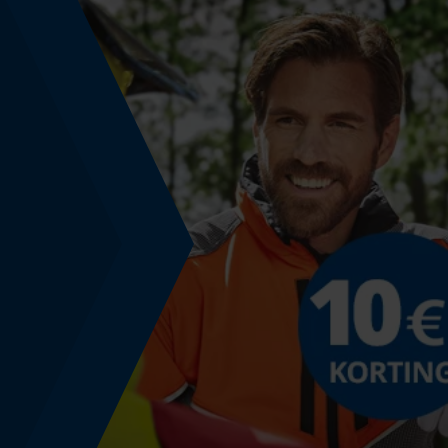
Powerbankfunctie
Nee
Gebruik & gebruiksaanwijzing
Gebruiksaanwijzing
De stof heeft een speciale behandeling die
geurtjes tegengaat. De voordelen: U merkt
minder snel dat het wild is en u hoeft het
kledingstuk minder vaak te wassen.
Model & collectie
Modelnaam
Active