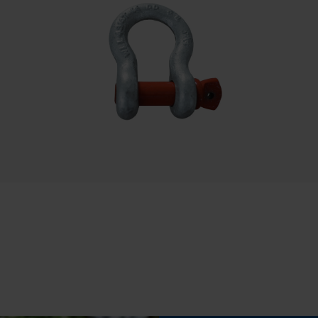
Fasewisselaar
Statistische Cookies
Nee
Gereedschapsloze kettingspanning
Econda Analytics
Nee
Mouseflow Web Analytics Tool
Fact-Finder Tracking
Prestatie en functionele Cookies
Accu/batterij inbegrepen
Loop54 Personalization
Oplaadbare batterij/batterijen niet inbegrepen in
de levering
Gepersonaliseerde homepage