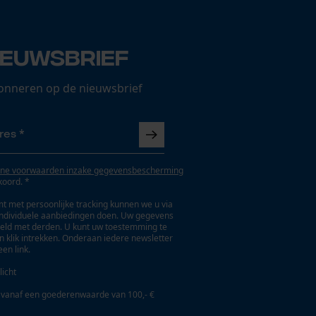
ieuwsbrief
onneren op de nieuwsbrief
ne voorwaarden inzake gegevensbescherming
koord. *
t met persoonlijke tracking kunnen we u via
individuele aanbiedingen doen. Uw gegevens
eld met derden. U kunt uw toestemming te
en klik intrekken. Onderaan iedere newsletter
een link.
licht
 vanaf een goederenwaarde van 100,- €