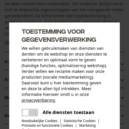
de twee nieuwe kleurcombinaties. Het moderne design werd
met de beproefde eigenschappen van het voorgaande model
gecombineerd. De lichte broek met snijbescherming is
praktisch uitgerust, maar hierbij wordt geenszins afgezien
van comfort en veiligheid. Het ademende stretchweefsel
Toestemming voor
zorgt voor een optimale bewegingsvrijheid en wordt ...
gegevensverwerking
Meer tonen
We willen gebruikmaken van diensten van
derden om de webshop en onze diensten te
verbeteren en optimaal vorm te geven
Productvoordelen
(handige functies, optimalisering webshop).
Verder willen we reclame maken voor onze
Versterkte onderkant van de broekspijpen van de KOX-
producten (sociale media/marketing).
Productinformatie
Daarvoor kunt u hier toestemming geven
broek met snijbescherming: waterafstotend gecoat
en deze te allen tijd intrekken. Meer
robuust polyester beschermt en stabiliseert de onderkant
informatie hierover vindt u in onze
van de pijp rondom tegen vuil en vocht
Materiaal & onderhoud
privacyverklaring
.
Productdetails
Het zitvlak van de KOX-broek met snijbescherming
delen
Alle diensten toestaan
Er is een fout opgetreden. Gelieve
bestaat uit ademend stretchmateriaal voor een goede
Activiteitstype
Datasheets
delen
het opnieuw te proberen.
Materiaal
beschermen, werken, ongevallenpreventie
bewegingsvrijheid
Noodzakelijke Cookies
|
Statistische Cookies
|
Prestatie en functionele Cookies
|
Marketing
Conformiteitsverklaring (PDF)
Snijbescherming uit Duitsland die voldoet aan de hoogste
mail