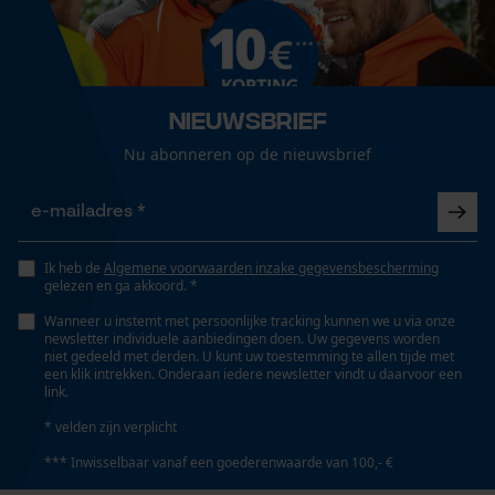
Seizoen
Niet in de droger
Product geschikt voor het hele jaar
Loop54 Personalization
Gepersonaliseerde homepage
Optiek/patroon
Opgeslagen winkelwagen
Wassen op 40 °C (fijnwas) (op laag toerental
Nieuwsbrief
Tricolour, Reflecterend
centrifugeren)
Persoonlijke begroeting
Nu abonneren op de nieuwsbrief
Geo-IP en gebruikersdetectie
Snijbeschermingstype
YouTube-video's
Onderhoudsinstructies
Type A
Wollen kleding na de was in model trekken., Volg het
Google Maps
Ik heb de
Algemene voorwaarden inzake gegevensbescherming
onderhoudsadvies op het etiket., Met de hand
gelezen en ga akkoord. *
wassen of op het fijnwasprogramma in de
Snijbeschermingsklasse
Wanneer u instemt met persoonlijke tracking kunnen we u via onze
wasmachine.
Klasse 1 werk met een kettingzaag met een
newsletter individuele aanbiedingen doen. Uw gegevens worden
Marketing Cookies
niet gedeeld met derden. U kunt uw toestemming te allen tijde met
kettingsnelheid van max. 20 m/s
een klik intrekken. Onderaan iedere newsletter vindt u daarvoor een
link.
* velden zijn verplicht
Zaktstype
Google Global Site Tag
*** Inwisselbaar vanaf een goederenwaarde van 100,- €
Achterzak, Ritszakken, Broekzakken, Zakken voor
Microsoft Advertising Universal
mobiele telefoon, Bovenbeenzakken, Net- of mesh-